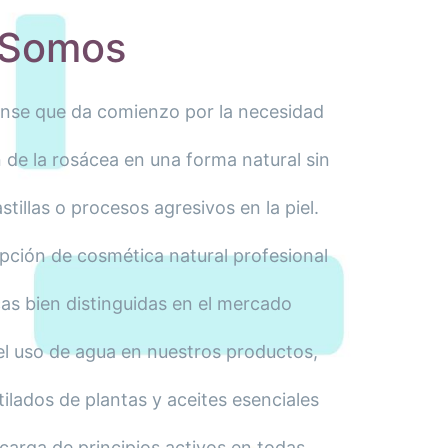
Somos
nse que da comienzo por la necesidad
 de la rosácea en una forma natural sin
stillas o procesos agresivos en la piel.
ción de cosmética natural profesional
as bien distinguidas en el mercado
el uso de agua en nuestros productos,
ilados de plantas y aceites esenciales
arga de principios activos en todas